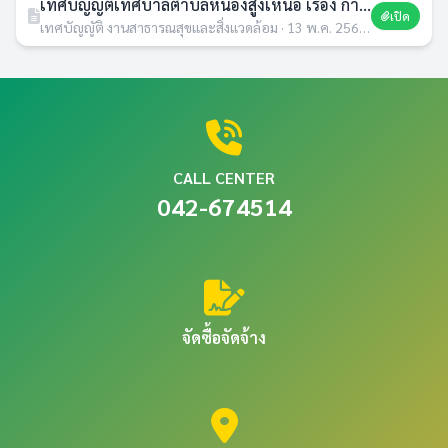
เทศบัญญัติเทศบาลตำบลหนองสูงเหนือ เรื่อง การติดตั้งบ่อดักไขมันบำบัดน้ำเสียในอาคาร พ.ศ.2566
เปิด
เทศบัญญัติ งานสาธารณสุขและสิ่งแวดล้อม · 13 พ.ค. 2569 · 2 ดาวน์โหลด
CALL CENTER
042-674514
จัดซื้อจัดจ้าง