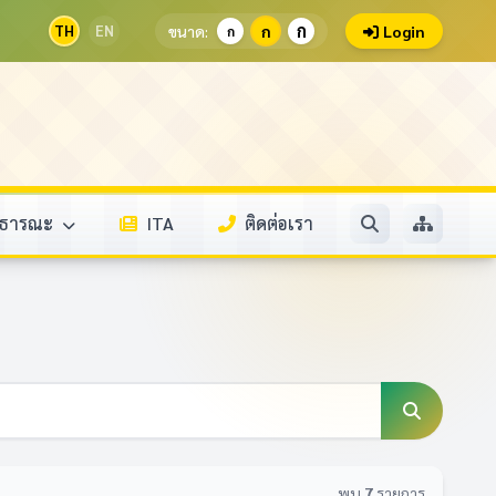
ก
TH
EN
ขนาด:
ก
Login
ก
สาธารณะ
ITA
ติดต่อเรา
พบ
7
รายการ