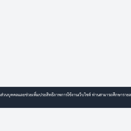
ลส่วนบุคคลและช่วยเพิ่มประสิทธิภาพการใช้งานเว็บไซต์ ท่านสามารถศึกษารายละเอี