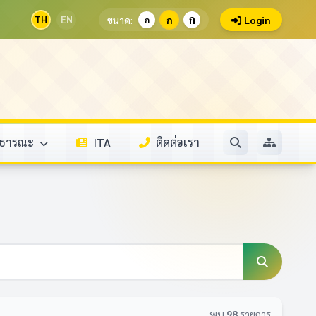
ก
TH
EN
ขนาด:
ก
Login
ก
สาธารณะ
ITA
ติดต่อเรา
พบ
98
รายการ